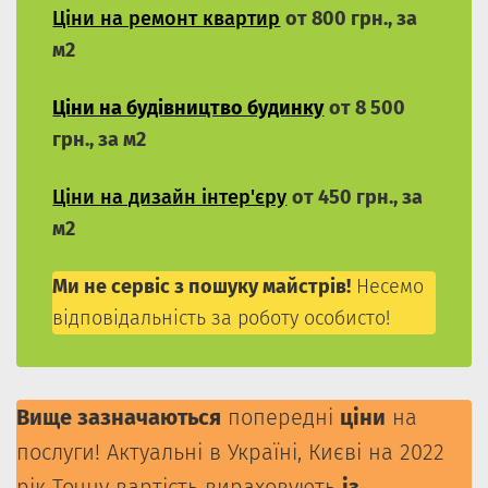
Ціни на ремонт квартир
от 800 грн., за
м2
Ціни на будівництво будинку
от 8 500
грн., за м2
Ціни на дизайн інтер'єру
от 450 грн., за
м2
Ми не сервіс з пошуку майстрів!
Несемо
відповідальність за роботу особисто!
Вище зазначаються
попередні
ціни
на
послуги! Актуальні в Україні, Києві на 2022
рік Точну вартість вираховують
із