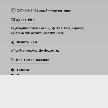
(067) 348-51-52
онлайн-консультация
Адрес РКК
Круглоуніверсітетська 3-5, оф. 33,
г. Київ,
Україна,
Київська обл. область,
индекс: 01024
Пишите нам
office@remont-kvartir-kiev.com.ua
Все самое важное
Головна
Про нас
Контакти
Оплата та терміни
Послуги
Ціни
Будівельні роботи