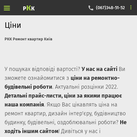
Skip to content
К
(067)348-51-52
Р
К
Ціни
РКК Ремонт квартир Київ
У пошуках відповіді вартості?
У нас на сайті
Ви
зможете ознайомитися з
ціни на ремонтно-
будівельні роботи
. Актуальні розцінки 2022.
Детальні прайс-листи, ціни за якими працює
наша компанія
. Якщо Вас цікавлять ціна на
ремонт квартир, дизайн інтер'єру, будівництво
будинку, будівельні, оздоблювальні роботи?
Не
ходіть іншим сайтом
! Дивіться у нас і