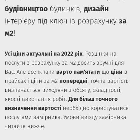
будівництво
будинків,
дизайн
інтер'єру під ключ із розрахунку
за
м2
!
Усі ціни актуальні на 2022 рік
. Розцінки на
послуги з розрахунку за м2 досить зручні для
Вас. Але все ж таки
варто пам'ятати
що
ціни
в
прайсах і ціни за м2
попередні
, точна вартість
визначається виходячи з обсягу, складності,
якості виконання робіт.
Для більш точного
визначення вартості
необхідно користуватися
послугами замірника. Умови виїзду замірника
читайте нижче.