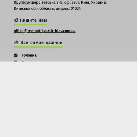
Круглоуніверсітетська 3-5, оф. 33,
г. Київ,
Україна,
Київська обл. область,
индекс: 01024
Пишите нам
office@remont-kvartir-kiev.com.ua
Все самое важное
Головна
Про нас
Контакти
Оплата та терміни
Послуги
Ціни
Будівельні роботи
Ціни на будівництво льоху
Контакти
Мапа сайту
Оплата та терміни
Послуги