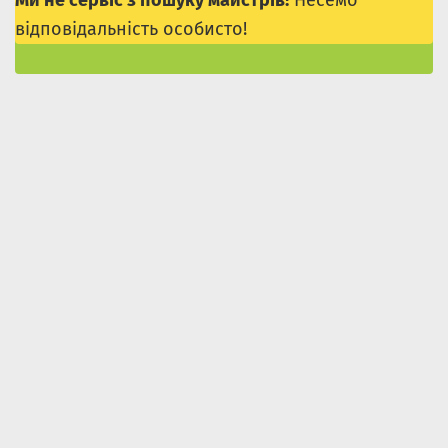
Ми не сервіс з пошуку майстрів!
Несемо
відповідальність особисто!