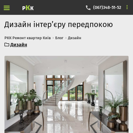
Skip to content
К
(067)348-51-52
Р
К
Дизайн інтер’єру передпокою
РКК Ремонт квартир Київ
Блог
Дизайн
31.05.2019
Юрий
Дизайн
0
6
.1
1
.
2
0
2
2