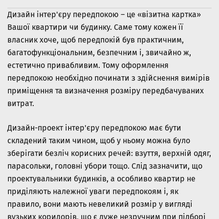
Дизайн інтер'єру передпокою – це «візитна картка»
Вашої квартири чи будинку. Саме тому кожен її
власник хоче, щоб передпокій був практичним,
багатофункціональним, безпечним і, звичайно ж,
естетично привабливим. Тому оформлення
передпокою необхідно починати з здійснення вимірів
приміщення та визначення розміру передбачуваних
витрат.
Дизайн-проект інтер'єру передпокою має бути
складений таким чином, щоб у ньому можна було
зберігати безліч корисних речей: взуття, верхній одяг,
парасольки, головні убори тощо. Слід зазначити, що
проектувальники будинків, а особливо квартир не
приділяють належної уваги передпокоям і, як
правило, вони мають невеликий розмір у вигляді
вузьких коридорів, що є дуже незручним при підборі