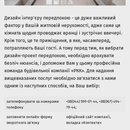
Дизайн інтер'єру передпокою - це дуже важливий
фактор у Вашій житловій нерухомості, адже саме ця
кімната щодня проводжає вранці і зустрічає ввечері.
Крім того, це те приміщення, в яке, насамперед,
потрапляють Ваші гості. А тому перед тим, як вибрати
дизайн-проект передпокою, необхідно врахувати
безліч нюансів, і допоможе Вам у цьому професійна
команда будівельної компанії «РКК». Для надання
вищевказаних послуг необхідно зв'язатися з нами
одним із наступних способів, на Ваш вибір:
зателефонувати за номерами
+38(044) 599-01-44, +38(067) 494-
телефону
79-44;
заповнити онлайн-форму
офіційний сайт компанії,
зворотного зв'язку
вкладка «Контакти»