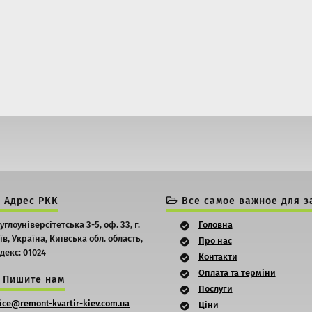
Адрес РКК
Все самое важное
для з
углоуніверсітетська 3-5, оф. 33,
г.
Головна
їв,
Україна, Київська обл. область,
Про нас
декс: 01024
Контакти
Оплата та терміни
Пишите нам
Послуги
fice@remont-kvartir-kiev.com.ua
Ціни