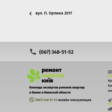
вул. П. Орлика 2017
Post navigation
(067) 348-51-52
Кр
Ки
Команда экспертов ремонта квартир
ин
в Киеве и Киевской области
(067) 348-51-52
онлайн-консультация
of