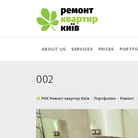
Skip to content
РКК Ремонт квартир Київ
Ремонт квартир Київ
ABOUT US
SERVICES
PRICES
PORTFO
002
РКК Ремонт квартир Київ
Портфолио
Ремонт
14.01.2020
Юрий
1
4
.
0
1