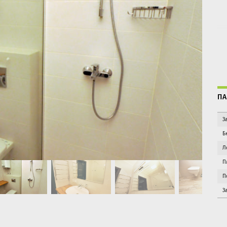
ПА
З
Б
Л
П
П
З