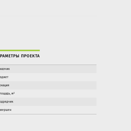
РАМЕТРЫ ПРОЕКТА
аказчик
юджет
окация
лощадь, м²
одрядчик
авершен