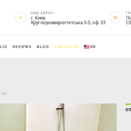
НАШ АДРЕС:
ГР
г. Киев
Пн
Круглоуниверситетська 3-5, оф. 33
Сб
LIO
REVIEWS
BLOG
CONTACTS
EN
002
ОП