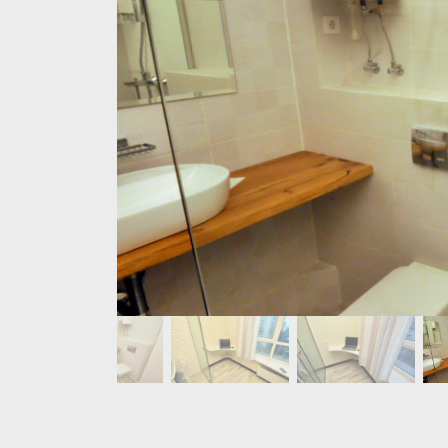
.
2
0
2
0