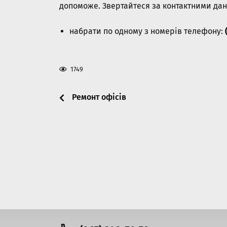
допоможе. Звертайтеся за контактними да
набрати по одному з номерів телефону:
1749
Ремонт офісів
Post navigation