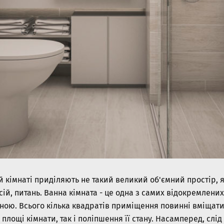
й кімнаті приділяють не такий великий об'ємний простір,
й, питань. Ванна кімната - це одна з самих відокремлених 
ою. Всього кілька квадратів приміщення повинні вміщати
площі кімнати, так і поліпшення її стану. Насамперед, слід