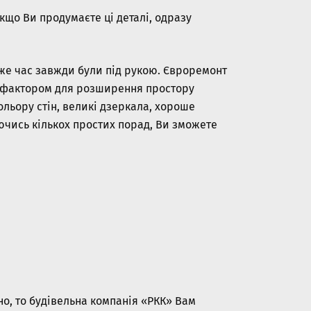
Якщо Ви продумаєте ці деталі, одразу
 же час завжди були під рукою. Євроремонт
м фактором для розширення простору
кольору стін, великі дзеркала, хороше
ючись кількох простих порад, Ви зможете
но, то будівельна компанія «РКК» Вам