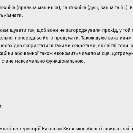
ехніка (пральна машинка), сантехніка (душ, ванна та ін.). 
ь кімнати.
розміщувати так, щоб вони не загороджували прохід, у той
етельно, попередньо його продумати. Також дуже важливи
 необхідно скористатися такими секретами, як світлі тони 
 кабіни або ванної також економить чимало місця. Дотриму
та стане максимально функціональною.
и.
наті на території Києва чи Київської області швидко, якіс