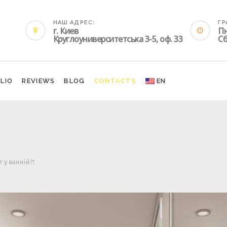
НАШ АДРЕС:
ГР
г. Киев
Пн
Круглоуниверситетська 3-5, оф. 33
Сб
LIO
REVIEWS
BLOG
CONTACTS
EN
 у ванній?!