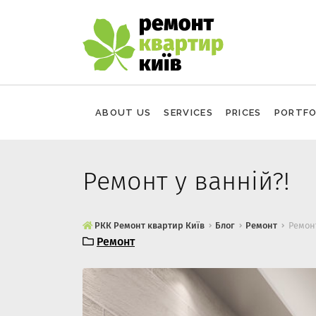
Skip to content
РКК Ремонт квартир Київ
Ремонт квартир Київ
ABOUT US
SERVICES
PRICES
PORTFO
Ремонт у ванній?!
РКК Ремонт квартир Київ
Блог
Ремонт
Ремонт
25.04.2019
Юрий
Ремонт
0
8
.1
1
.